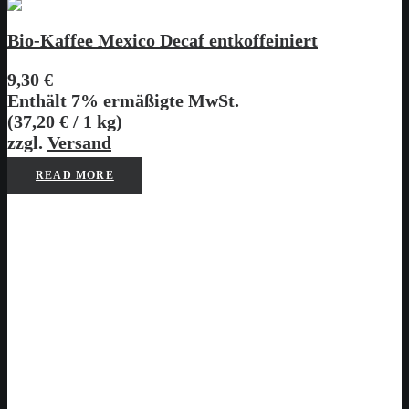
Bio-Kaffee Mexico Decaf entkoffeiniert
9,30
€
Enthält 7% ermäßigte MwSt.
(
37,20
€
/ 1 kg)
zzgl.
Versand
READ MORE