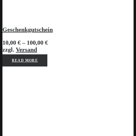
Geschenkgutschein
Preisspanne:
10,00
€
–
100,00
€
10,00 €
zzgl.
Versand
bis
READ MORE
100,00 €