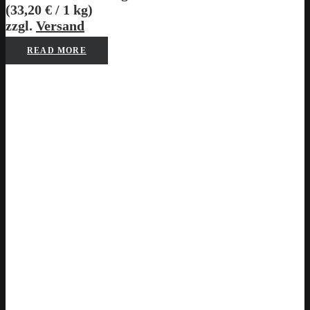
(
33,20
€
/ 1 kg)
zzgl.
Versand
READ MORE