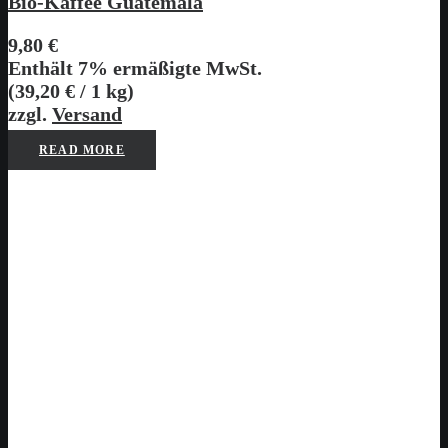
Bio-Kaffee Guatemala
9,80
€
Enthält 7% ermäßigte MwSt.
(
39,20
€
/ 1 kg)
zzgl.
Versand
READ MORE