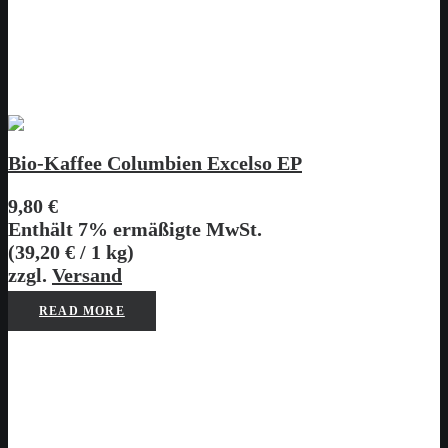
Bio-Kaffee Columbien Excelso EP
9,80
€
Enthält 7% ermäßigte MwSt.
(
39,20
€
/ 1 kg)
zzgl.
Versand
READ MORE