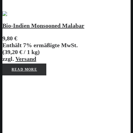
Bio-Indien Monsooned Malabar
9,80
€
Enthält 7% ermäßigte MwSt.
(
39,20
€
/ 1 kg)
zzgl.
Versand
READ MORE