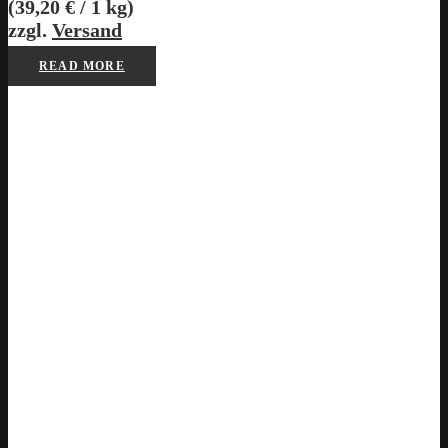
(
39,20
€
/ 1 kg)
zzgl.
Versand
READ MORE